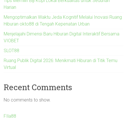
Tips Memilih Biji Kopi Lokal Berkualitas untuk Seduhan
Harian
Mengoptimalkan Waktu Jeda Kognitif Melalui Inovasi Ruang
Hiburan okto88 di Tengah Kepenatan Urban
Menjelajahi Dimensi Baru Hiburan Digital Interaktif Bersama
VIOBET
SLOT88
Ruang Publik Digital 2026: Menikmati Hiburan di Titik Temu
Virtual
Recent Comments
No comments to show.
FIla88