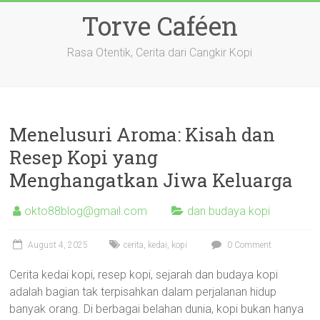
Skip
Torve Caféen
to
content
Rasa Otentik, Cerita dari Cangkir Kopi
Menelusuri Aroma: Kisah dan
Resep Kopi yang
Menghangatkan Jiwa Keluarga
okto88blog@gmail.com
dan budaya kopi
August 4, 2025
cerita
,
kedai
,
kopi
0 Comment
Cerita kedai kopi, resep kopi, sejarah dan budaya kopi
adalah bagian tak terpisahkan dalam perjalanan hidup
banyak orang. Di berbagai belahan dunia, kopi bukan hanya