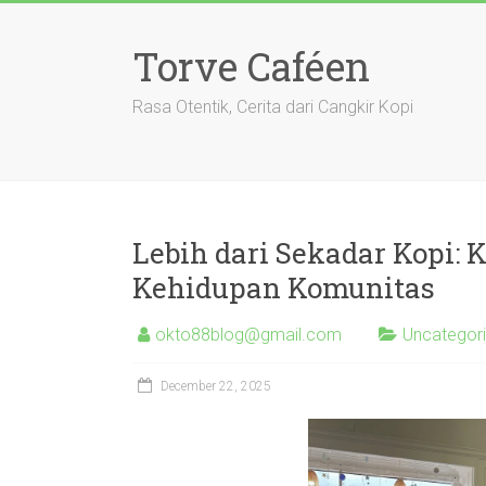
Skip
to
Torve Caféen
content
Rasa Otentik, Cerita dari Cangkir Kopi
Lebih dari Sekadar Kopi: 
Kehidupan Komunitas
okto88blog@gmail.com
Uncategor
December 22, 2025