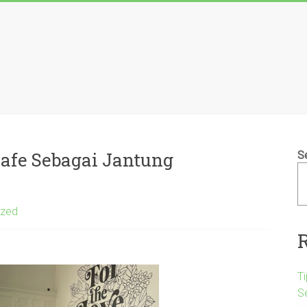
Kafe Sebagai Jantung
S
ized
Ti
S