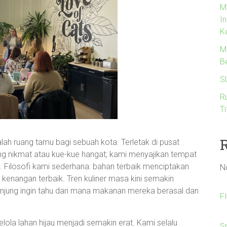
M
I
K
Me
B
S
Ru
Ti
ah ruang tamu bagi sebuah kota. Terletak di pusat
ang nikmat atau kue-kue hangat; kami menyajikan tempat
n. Filosofi kami sederhana: bahan terbaik menciptakan
N
 kenangan terbaik. Tren kuliner masa kini semakin
unjung ingin tahu dari mana makanan mereka berasal dan
F
la lahan hijau menjadi semakin erat. Kami selalu
S