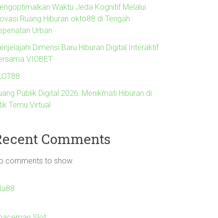
engoptimalkan Waktu Jeda Kognitif Melalui
novasi Ruang Hiburan okto88 di Tengah
epenatan Urban
njelajahi Dimensi Baru Hiburan Digital Interaktif
ersama VIOBET
LOT88
ang Publik Digital 2026: Menikmati Hiburan di
tik Temu Virtual
Recent Comments
o comments to show.
Ila88
paceman Slot