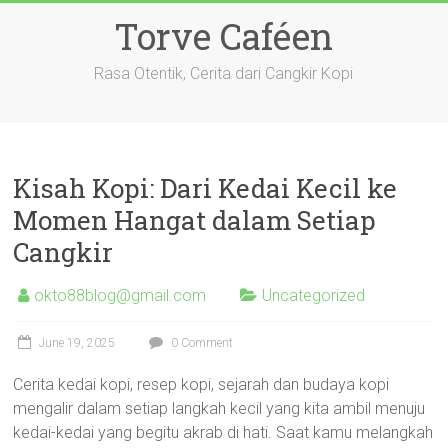
Skip
Torve Caféen
to
content
Rasa Otentik, Cerita dari Cangkir Kopi
Kisah Kopi: Dari Kedai Kecil ke
Momen Hangat dalam Setiap
Cangkir
okto88blog@gmail.com
Uncategorized
June 19, 2025
0 Comment
Cerita kedai kopi, resep kopi, sejarah dan budaya kopi
mengalir dalam setiap langkah kecil yang kita ambil menuju
kedai-kedai yang begitu akrab di hati. Saat kamu melangkah