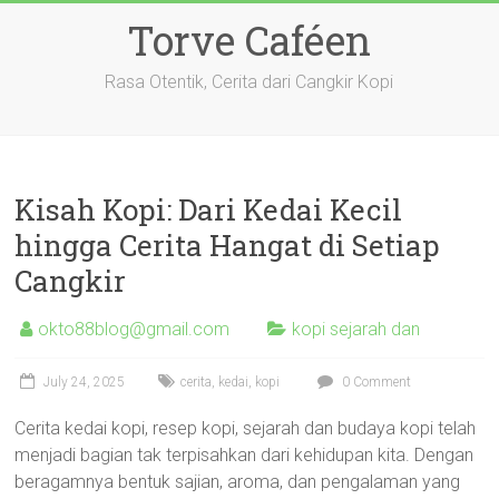
Skip
Torve Caféen
to
content
Rasa Otentik, Cerita dari Cangkir Kopi
Kisah Kopi: Dari Kedai Kecil
hingga Cerita Hangat di Setiap
Cangkir
okto88blog@gmail.com
kopi sejarah dan
July 24, 2025
cerita
,
kedai
,
kopi
0 Comment
Cerita kedai kopi, resep kopi, sejarah dan budaya kopi telah
menjadi bagian tak terpisahkan dari kehidupan kita. Dengan
beragamnya bentuk sajian, aroma, dan pengalaman yang