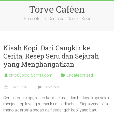
Skip
Torve Caféen
to
content
Rasa Otentik, Cerita dari Cangkir Kopi
Kisah Kopi: Dari Cangkir ke
Cerita, Resep Seru dan Sejarah
yang Menghangatkan
okto88blog@gmail.com
Uncategorized
June 15, 2025
0 Comment
Cerita kedai kopi, resep kopi, sejarah dan budaya kopi selalu
menjadi topik yang menarik untuk dibahas. Siapa yang bisa
menolak aroma sedap dari secangkir kopi yang baru