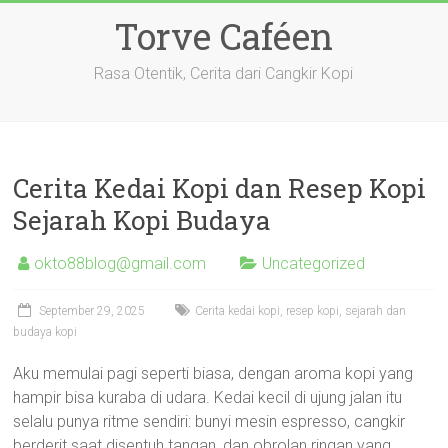
Skip
Torve Caféen
to
content
Rasa Otentik, Cerita dari Cangkir Kopi
Cerita Kedai Kopi dan Resep Kopi
Sejarah Kopi Budaya
okto88blog@gmail.com
Uncategorized
September 29, 2025
Cerita kedai kopi, resep kopi, sejarah dan
budaya kopi
Aku memulai pagi seperti biasa, dengan aroma kopi yang
hampir bisa kuraba di udara. Kedai kecil di ujung jalan itu
selalu punya ritme sendiri: bunyi mesin espresso, cangkir
berderit saat disentuh tangan, dan obrolan ringan yang