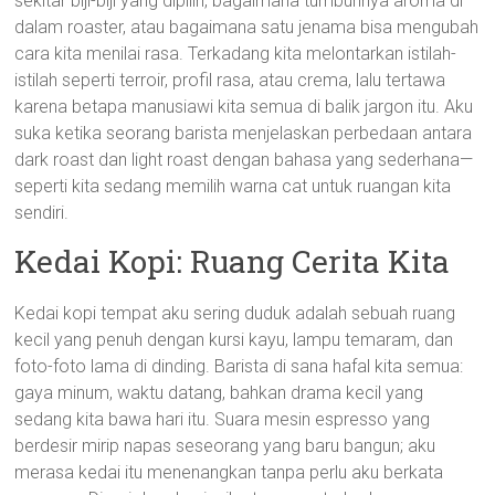
sekitar biji-biji yang dipilih, bagaimana tumbuhnya aroma di
dalam roaster, atau bagaimana satu jenama bisa mengubah
cara kita menilai rasa. Terkadang kita melontarkan istilah-
istilah seperti terroir, profil rasa, atau crema, lalu tertawa
karena betapa manusiawi kita semua di balik jargon itu. Aku
suka ketika seorang barista menjelaskan perbedaan antara
dark roast dan light roast dengan bahasa yang sederhana—
seperti kita sedang memilih warna cat untuk ruangan kita
sendiri.
Kedai Kopi: Ruang Cerita Kita
Kedai kopi tempat aku sering duduk adalah sebuah ruang
kecil yang penuh dengan kursi kayu, lampu temaram, dan
foto-foto lama di dinding. Barista di sana hafal kita semua:
gaya minum, waktu datang, bahkan drama kecil yang
sedang kita bawa hari itu. Suara mesin espresso yang
berdesir mirip napas seseorang yang baru bangun; aku
merasa kedai itu menenangkan tanpa perlu aku berkata