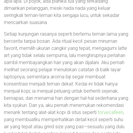
apa-apa. Di pojok, ada pianika tua yang terkadang
dimainkan pelanggan, meski nada nada yang keluar
seringkali teman-teman kita sengaja lucu, untuk sekadar
mencairkan suasana.
Setiap kunjungan rasanya seperti bertemu teman lama yang
bercerita tanpa bosan. Ada ritual kecil: pesan minuman
favorit, memilih ukuran cangkir yang tepat, mengagumi latte
art yang tidak selalu sempurna, lalu menghirupnya perlahan
sambil membayangkan hari yang akan dijalani. Aku pernah
melihat seorang pelajar menuliskan catatan di balik layar
laptopnya, sementara aroma biji segar membuat
konsentrasi menjadi teman dekat. Kedai ini tidak hanya
menjual kopi; ia menjual peluang untuk berhenti sejenak,
bernapas, dan menamai hari dengan hal-hal sederhana yang
kita syukuri. Dan ya, aku pernah menemukan rekomendasi
menarik tentang alat-alat kopi di situs seperti
torvecafeen
,
yang membuatku memperhatikan detail kecil seperti suhu
air yang tepat atau grind size yang pas—sesuatu yang dulu