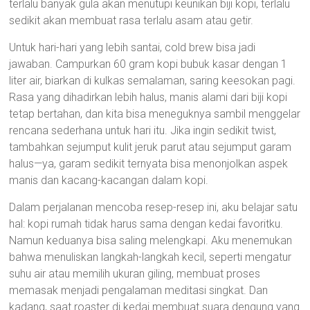
terlalu banyak gula akan menutupi keunikan biji kopi, terlalu
sedikit akan membuat rasa terlalu asam atau getir.
Untuk hari-hari yang lebih santai, cold brew bisa jadi
jawaban. Campurkan 60 gram kopi bubuk kasar dengan 1
liter air, biarkan di kulkas semalaman, saring keesokan pagi.
Rasa yang dihadirkan lebih halus, manis alami dari biji kopi
tetap bertahan, dan kita bisa meneguknya sambil menggelar
rencana sederhana untuk hari itu. Jika ingin sedikit twist,
tambahkan sejumput kulit jeruk parut atau sejumput garam
halus—ya, garam sedikit ternyata bisa menonjolkan aspek
manis dan kacang-kacangan dalam kopi.
Dalam perjalanan mencoba resep-resep ini, aku belajar satu
hal: kopi rumah tidak harus sama dengan kedai favoritku.
Namun keduanya bisa saling melengkapi. Aku menemukan
bahwa menuliskan langkah-langkah kecil, seperti mengatur
suhu air atau memilih ukuran giling, membuat proses
memasak menjadi pengalaman meditasi singkat. Dan
kadang, saat roaster di kedai membuat suara dengung yang