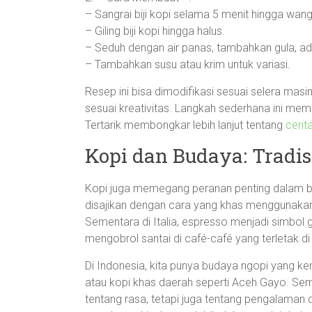
– Sangrai biji kopi selama 5 menit hingga wang
– Giling biji kopi hingga halus.
– Seduh dengan air panas, tambahkan gula, ad
– Tambahkan susu atau krim untuk variasi.
Resep ini bisa dimodifikasi sesuai selera m
sesuai kreativitas. Langkah sederhana ini me
Tertarik membongkar lebih lanjut tentang
cerit
Kopi dan Budaya: Tradis
Kopi juga memegang peranan penting dalam berb
disajikan dengan cara yang khas menggunaka
Sementara di Italia, espresso menjadi simbol 
mengobrol santai di café-café yang terletak di p
Di Indonesia, kita punya budaya ngopi yang ke
atau kopi khas daerah seperti Aceh Gayo. Se
tentang rasa, tetapi juga tentang pengalaman 