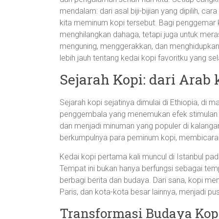
mendalam: dari asal biji-bijian yang dipilih, c
kita meminum kopi tersebut. Bagi penggemar k
menghilangkan dahaga, tetapi juga untuk mera
menguning, menggerakkan, dan menghidupkan b
lebih jauh tentang kedai kopi favoritku yang sel
Sejarah Kopi: dari Arab 
Sejarah kopi sejatinya dimulai di Ethiopia, d
penggembala yang menemukan efek stimulan dar
dan menjadi minuman yang populer di kalangan
berkumpulnya para peminum kopi, membicarak
Kedai kopi pertama kali muncul di Istanbul pa
Tempat ini bukan hanya berfungsi sebagai temp
berbagi berita dan budaya. Dari sana, kopi me
Paris, dan kota-kota besar lainnya, menjadi pusa
Transformasi Budaya Kopi