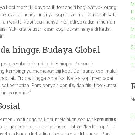
M
ya kopi memiliki daya tarik tersendiri bagi banyak orang.
I
ya yang mengelilinginya, kopi telah menjadi salah satu
K
lanan waktu, kopi tidak hanya menjadi sekadar minuman,
sial. Yuk, kita telusuri kisah kopi, bukan hanya di kedai-
Me
ri.
B
nda hingga Budaya Global
S
Ru
g penggembala kambing di Ethiopia. Konon, ia
Ti
-kambingnya memakan biji kopi. Dari sana, kopi mulai
Arab, lalu Eropa, hingga Amerika. Ketika kopi mencapai
at perhatian. Para penyair, penulis, dan filsuf berkumpul
hirnya ide-ide.”
N
Sosial
F
uk menikmati segelas kopi, melainkan sebuah
komunitas
gi gagasan, dan bersosialisasi. Istilah “kedai kopi” itu
enyebar dengan kehadiran kedai-kedai di London, Paris,
S