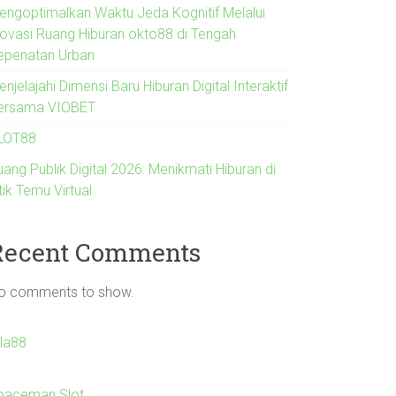
engoptimalkan Waktu Jeda Kognitif Melalui
novasi Ruang Hiburan okto88 di Tengah
epenatan Urban
njelajahi Dimensi Baru Hiburan Digital Interaktif
ersama VIOBET
LOT88
ang Publik Digital 2026: Menikmati Hiburan di
tik Temu Virtual
Recent Comments
o comments to show.
Ila88
paceman Slot