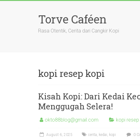
Skip
to
Torve Caféen
content
Rasa Otentik, Cerita dari Cangkir Kopi
kopi resep kopi
Kisah Kopi: Dari Kedai Ke
Menggugah Selera!
okto88blog@gmail.com
kopi resep
August 6, 2025
cerita
,
kedai
,
kopi
0 C