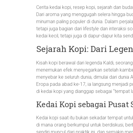
Cerita kedai kopi, resep kopi, sejarah dan buda
Dari aroma yang menggugah selera hingga buda
minuman paling populer di dunia. Dalam perja
tetapi juga bagian dari lifestyle dan interaksi so
kedai kecil, tetapi juga di dapur-dapur kita sendi
Sejarah Kopi: Dari Lege
Kisah kopi berawal dari legenda Kaldi, seoran
menemukan efek menyegarkan setelah kambing
menyebar ke seluruh dunia, dimulai dari dunia 
Eropa pada abad ke-17, ia langsung menjadi pus
di kedai kopi yang dianggap sebagai “tempat la
Kedai Kopi sebagai Pusat 
Kedai kopi saat itu bukan sekadar tempat unt
di mana orang berkumpul untuk berdiskusi, berba
sendiri muncul dari praktik ini, dan semakin m