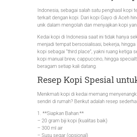
Indonesia, sebagai salah satu penghasil kopi te
terkait dengan kopi. Dari kopi Gayo di Aceh hi
unik dalam mengolah dan menyajikan kopi yang
Kedai kopi di Indonesia saat ini tidak hanya 
menjadi tempat bersosialisasi, bekerja, hing
kopi sebagai “third place”, yakni ruang ketiga 
kopi manual brew, cappuccino, hingga specia
beragam setiap kali datang.
Resep Kopi Spesial untu
Menikmati kopi di kedai memang menyenangk
sendiri di rumah? Berikut adalah resep seder
1. **Siapkan Bahan:**
– 20 gram biji kopi (kualitas baik)
– 300 ml air
– Susu segar (opsional)