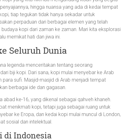
ara penyajiannya, hingga nuansa yang ada di kedai tempat
opi, tiap tegukan tidak hanya sekadar untuk
sakan perpaduan dari berbagai elemen yang telah
udaya kopi dari zaman ke zaman. Mari kita eksplorasi
alu memikat hati dan jiwa ini.
ke Seluruh Dunia
i mana legenda menceritakan tentang seorang
i biji kopi. Dari sana, kopi mulai menyebar ke Arab
 para sufi. Masjid-masjid di Arab menjadi tempat
an berbagai ide dan gagasan.
da abad ke-16, yang dikenal sebagai qahveh khaneh.
at menikmati kopi, tetapi juga sebagai ruang untuk
nyebar ke Eropa, dan kedai kopi mulai muncul di London,
t sosial dan intelektual.
 di Indonesia