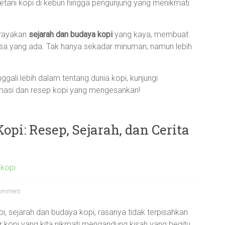
etani kopi di kebun hingga pengunjung yang menikmati
erayakan
sejarah dan budaya kopi
yang kaya, membuat
rasa yang ada. Tak hanya sekadar minuman, namun lebih
gali lebih dalam tentang dunia kopi, kunjungi
masi dan resep kopi yang mengesankan!
opi: Resep, Sejarah, dan Cerita
 kopi
omment
pi, sejarah dan budaya kopi, rasanya tidak terpisahkan
ir kopi yang kita nikmati mengandung kisah yang begitu