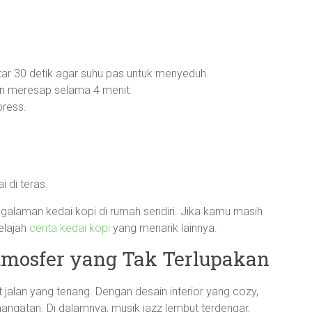
kitar 30 detik agar suhu pas untuk menyeduh.
an meresap selama 4 menit.
press.
 di teras.
galaman kedai kopi di rumah sendiri. Jika kamu masih
jelajah
cerita kedai kopi
yang menarik lainnya.
Atmosfer yang Tak Terlupakan
ut jalan yang tenang. Dengan desain interior yang cozy,
angatan. Di dalamnya, musik jazz lembut terdengar,