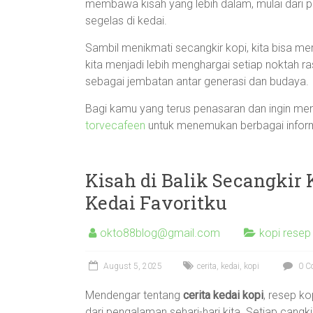
membawa kisah yang lebih dalam, mulai dari p
segelas di kedai.
Sambil menikmati secangkir kopi, kita bisa m
kita menjadi lebih menghargai setiap noktah 
sebagai jembatan antar generasi dan budaya.
Bagi kamu yang terus penasaran dan ingin meng
torvecafeen
untuk menemukan berbagai infor
Kisah di Balik Secangkir K
Kedai Favoritku
okto88blog@gmail.com
kopi resep
August 5, 2025
cerita
,
kedai
,
kopi
0 C
Mendengar tentang
cerita kedai kopi
, resep ko
dari pengalaman sehari-hari kita. Setiap cangk