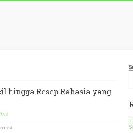
S
cil hingga Resep Rahasia yang
 kopi
Ti
S
omment